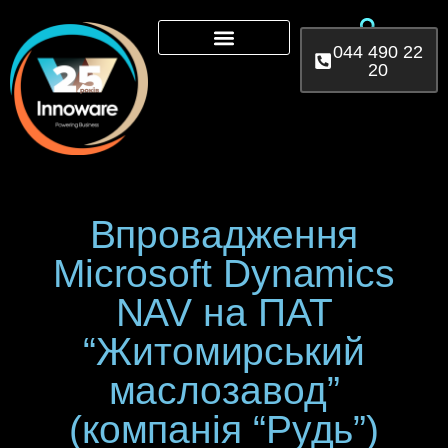
044 490 22
20
Microsoft 365
AI Services
Power Platform
Впровадження
Microsoft Dynamics
NAV на ПАТ
“Житомирський
маслозавод”
(компанія “Рудь”)