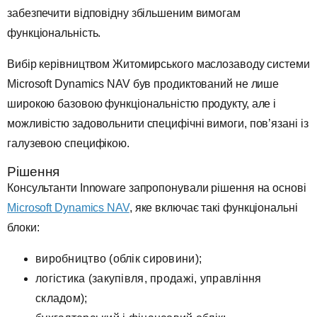
забезпечити відповідну збільшеним вимогам
функціональність.
Вибір керівництвом Житомирського маслозаводу системи
Mіcrosoft Dynamіcs NAV був продиктований не лише
широкою базовою функціональністю продукту, але і
можливістю задовольнити специфічні вимоги, пов’язані із
галузевою специфікою.
Рішення
Консультанти Innoware запропонували рішення на основі
Mіcrosoft Dynamіcs NAV
, яке включає такі функціональні
блоки:
виробництво (облік сировини);
логістика (закупівля, продажі, управління
складом);