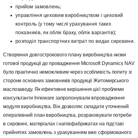
прийом замовлень;
управління цеховим виробництвом і цеховий
контроль (у тому числі урахування таких
показників, як облік браку, облік варіантів);
розподіл транспортних витрат по видах сировини.
Створення довгострокового плану виробництва низки
готової продукції до провадження Mіcrosoft Dynamіcs NAV
було практично неможливим через особливість попиту зі
сторони основних замовників продукції Житомирського
маслозаводу. Як ефективне вирішення цієї проблеми
консультанти Innoware запропонували впровадження
модуля виробництва. Він дозволяє складати уточнений
оперативний план виробництва, розраховувати потреби
в сировині, матеріалах і напівфабрикатах на підставі
прийнятих замовлень з урахуванням вже сформованого