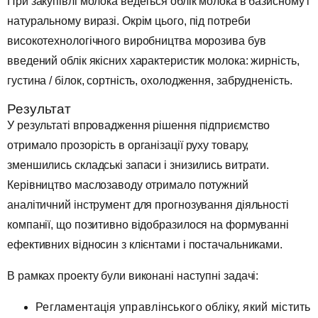
При закупівлі молока ведеться облік молока в базисному і
натуральному виразі. Окрім цього, під потреби
високотехнологічного виробництва морозива був
введений облік якісних характеристик молока: жирність,
густина / білок, сортність, охолодження, забрудненість.
Результат
У результаті впровадження рішення підприємство
отримало прозорість в організації руху товару,
зменшились складські запаси і знизились витрати.
Керівництво маслозаводу отримало потужний
аналітичний інструмент для прогнозування діяльності
компанії, що позитивно відобразилося на формуванні
ефективних відносин з клієнтами і постачальниками.
В рамках проекту були виконані наступні задачі:
Регламентація управлінського обліку, який містить