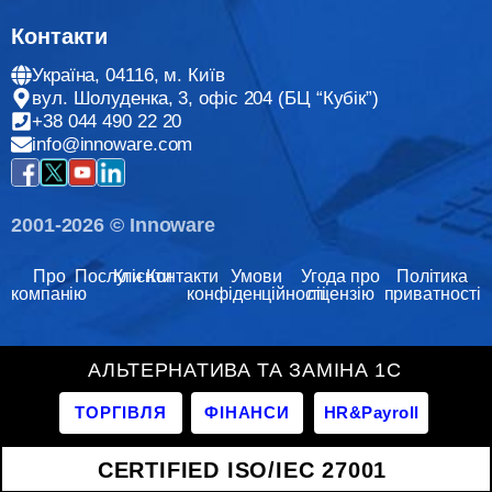
Контакти
Україна, 04116, м. Київ
вул. Шолуденка, 3, офіс 204 (БЦ “Кубік”)
+38 044 490 22 20
info@innoware.com
2001-2026 © Innoware
Про
Послуги
Клієнти
Контакти
Умови
Угода про
Політика
компанію
конфіденційності
ліцензію
приватності
АЛЬТЕРНАТИВА ТА ЗАМІНА 1С
ТОРГІВЛЯ
ФІНАНСИ
HR&Payroll
CERTIFIED ISO/IEC 27001