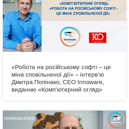
«Робота на російському софті – це
міна сповільненої дії» – інтерв’ю
Дмитра Попінако, СЕО Innoware,
виданню «Комп’ютерний огляд»