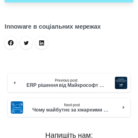
з російського ПЗ на рішення Microsoft
Dynamics 365 Business Central
Innoware в соціальних мережах
Previous post
ERP рішення від Майкрософт – кращі в світі за версією Nucleus Research
Next post
Чому майбутнє за хмарними ERP рішеннями?
Напишіть нам: