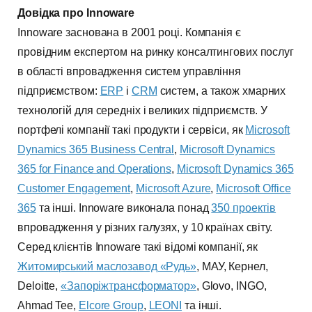
Довідка про Innoware
Innoware заснована в 2001 році. Компанія є
провідним експертом на ринку консалтингових послуг
в області впровадження систем управління
підприємством:
ERP
і
CRM
систем, а також хмарних
технологій для середніх і великих підприємств. У
портфелі компанії такі продукти і сервіси, як
Microsoft
Dynamics 365 Business Central
,
Microsoft Dynamics
365 for Finance and Operations
,
Місrosoft Dynamics 365
Customer Engagement
,
Microsoft Azure
,
Microsoft Office
365
та інші. Innoware виконала понад
350 проектів
впровадження у різних галузях, у 10 країнах світу.
Серед клієнтів Innoware такі відомі компанії, як
Житомирський маслозавод «Рудь»
, МАУ, Кернел,
Deloitte,
«Запоріжтрансформатор»
, Glovo, INGO,
Ahmad Tee,
Elcore Group
,
LEONI
та інші.