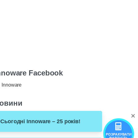
nnoware Facebook
Innoware
овини
Сьогодні Innoware – 25 років!