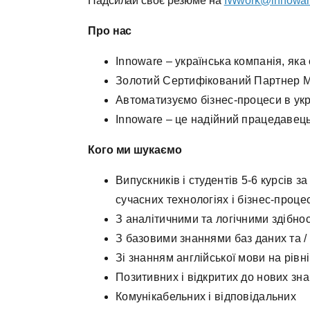
Надсилай своє резюме на
IWwork@innowar
Про нас
Innoware – українська компанія, яка
Золотий Сертифікований Партнер Mi
Автоматизуємо бізнес-процеси в укр
Innoware – це надійний працедавець
Кого ми шукаємо
Випускників і студентів 5-6 курсів 
сучасних технологіях і бізнес-проце
З аналітичними та логічними здібн
З базовими знаннями баз даних та /
Зі знанням англійської мови на рівн
Позитивних і відкритих до нових зн
Комунікабельних і відповідальних