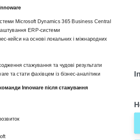
Innoware
теми Microsoft Dynamics 365 Business Central
лаштування ERP-системи
нес-кейси на основі локальних і міжнародних
ходження стажування та чудові результати
I
re та стати фахівцем із бізнес-аналітики
 команди
Innoware
після стажування
Н
розвиток
oft