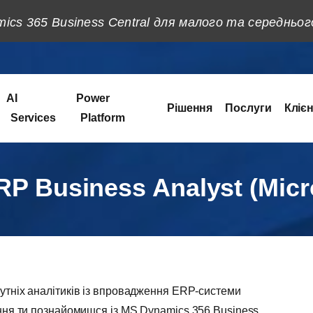
ics 365 Business Central для малого та середньог
AI
Power
Рішення
Послуги
Кліє
Services
Platform
ERP Business Analyst (Mic
тніх аналітиків із впровадження ERP-системи
ння ти познайомишся із MS Dynamics 356 Business