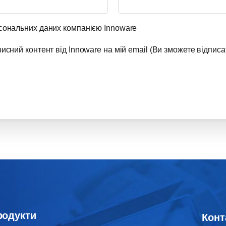
сональних даних компанією Innoware
сний контент від Innoware на мій email (Ви зможете відписа
родукти
Конт