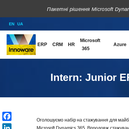
Пакетні рішення Microsoft Dynam
EN
UA
Microsoft
ERP
CRM
HR
Azure
365
Intern: Junior 
Оголошуємо набір на стажування для майбу
Facebook
Microsoft Dynamics 365. Впродовж стажува