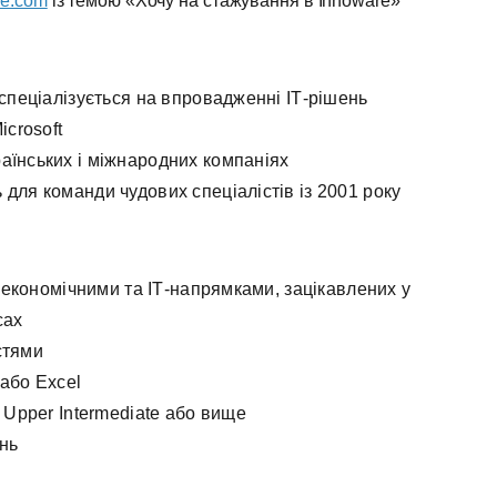
e.com
із темою «Хочу на стажування в Innoware»
 спеціалізується на впровадженні ІТ-рішень
crosoft
аїнських і міжнародних компаніях
 для команди чудових спеціалістів із 2001 року
за економічними та ІТ-напрямками, зацікавлених у
сах
остями
 або Excel
і Upper Intermediate або вище
ань