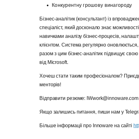
Конкурентну грошову винагороду
Бізнес-аналітик (консультант) із впровадж
спеціаліст, який досконало знає можливост
навичками аналізу бізнес-процесів, налашт
клієнтом. Система регулярно оновлюється,
разом з цим бізнес-аналітик підвищує свою
від Microsoft.
Хочеш стати таким професіоналом? Приєдн
менторів!
Відправити резюме: IWwork@innoware.com
Якщо залишись питання, пиши нам у Tele
Більше інформації про Innoware на сайті
ht