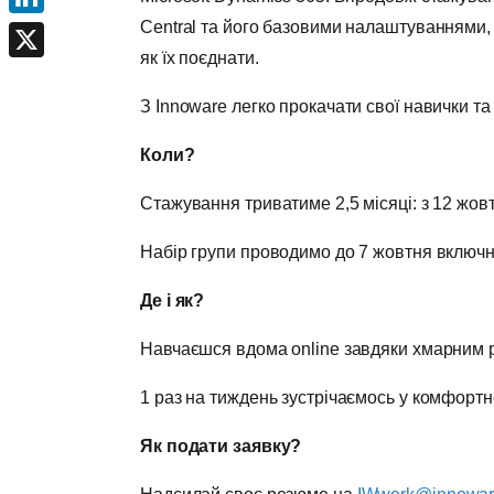
Central та його базовими налаштуваннями, 
LinkedIn
як їх поєднати.
X
З Innoware легко прокачати свої навички та
Коли?
Стажування триватиме 2,5 місяці: з 12 жов
Набір групи проводимо до 7 жовтня включно
Де і як?
Навчаєшся вдома online завдяки хмарним р
1 раз на тиждень зустрічаємось у комфортн
Як подати заявку?