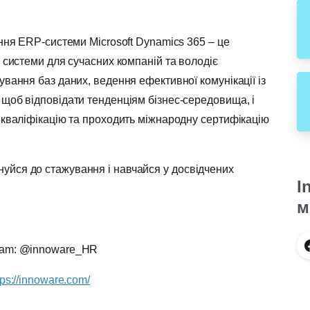
ення ERP-системи Microsoft Dynamics 365 – це
і системи для сучасних компаній та володіє
ування баз даних, ведення ефективної комунікації із
 щоб відповідати тенденціям бізнес-середовища, і
 кваліфікацію та проходить міжнародну сертифікацію
уйся до стажування і навчайся у досвідчених
I
м
gram: @innoware_HR
tps://innoware.com/