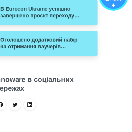
В Eurocon Ukraine успішно
завершено проєкт переходу з
1С на Microsoft Dynamics 365
Business Central
Оголошено додатковий набір
на отримання ваучерів
(фінансової допомоги) для
переходу малого бізнесу з
російського ПЗ на рішення
Microsoft Dynamics 365
nnoware в соціальних
Business Central
ережах