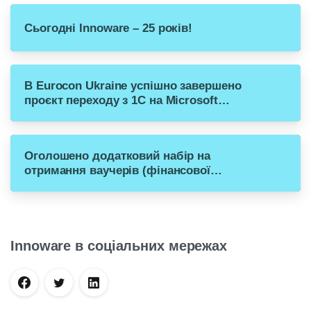
Сьогодні Innoware – 25 років!
В Eurocon Ukraine успішно завершено
проєкт переходу з 1С на Microsoft
Dynamics 365 Business Central
Оголошено додатковий набір на
отримання ваучерів (фінансової
допомоги) для переходу малого бізнесу
з російського ПЗ на рішення Microsoft
Dynamics 365 Business Central
Innoware в соціальних мережах