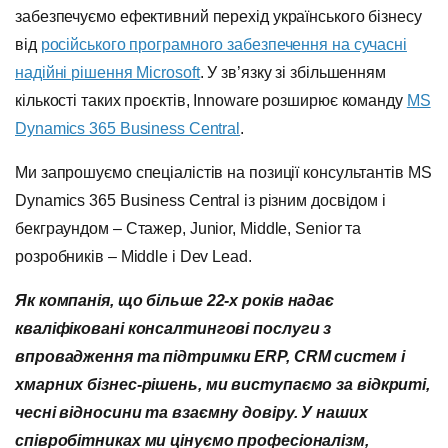
забезпечуємо ефективний перехід українського бізнесу
від
російського програмного забезпечення на сучасні
надійні рішення Microsoft
. У зв’язку зі збільшенням
кількості таких проєктів, Innoware розширює команду
MS
Dynamics 365 Business Central
.
Ми запрошуємо спеціалістів на позиції консультантів MS
Dynamics 365 Business Centrаl із різним досвідом і
бекграундом – Стажер, Junior, Middle, Senior та
розробників – Middle і Dev Lead.
Як компанія, що більше 22-х років надає
кваліфіковані консалтингові послуги з
впровадження та підтримки ERP, СRM систем і
хмарних бізнес-рішень, ми виступаємо за відкриті,
чесні відносини та взаємну довіру. У наших
співробітниках ми цінуємо професіоналізм,