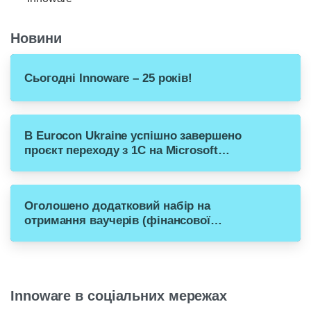
Новини
Сьогодні Innoware – 25 років!
В Eurocon Ukraine успішно завершено
проєкт переходу з 1С на Microsoft
Dynamics 365 Business Central
Оголошено додатковий набір на
отримання ваучерів (фінансової
допомоги) для переходу малого бізнесу
з російського ПЗ на рішення Microsoft
Dynamics 365 Business Central
Innoware в соціальних мережах