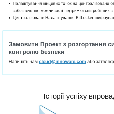
Налаштування кінцевих точок на централізоване о
забезпечення можливості підтримки співробітників
Централізоване Налаштування BitLocker шифруванн
Замовити Проект з розгортання с
контролю безпеки
Напишіть нам
cloud@innoware.com
або зателе
Історії успіху впров