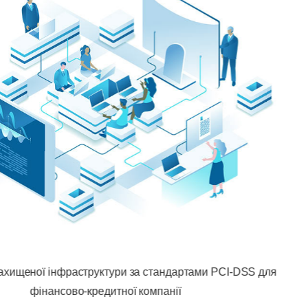
PCI-DSS для
Розгортання системи управління та конт
банку