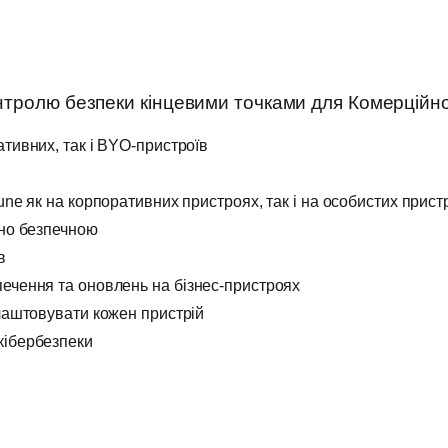
нтролю безпеки кінцевими точками для Комерційно
тивних, так і BYO-пристроїв
ne як на корпоративних пристроях, так і на особистих пристр
ьно безпечною
в
ечення та оновлень на бізнес-пристроях
алаштовувати кожен пристрій
кібербезпеки