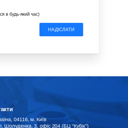
ся в будь-який час)
НАДІСЛАТИ
такти
раїна, 04116, м. Київ
л. Шолуденка, 3, офіс 204 (БЦ “Кубік”)