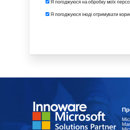
Я погоджуюся на обробку моїх персо
Я погоджуюся іноді отримувати корисн
Пр
Mic
Ma
Mic