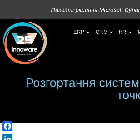
Пакетні рішення Microsoft Dynam
ERP
CRM
HR
Розгортання систем
точ
Facebook