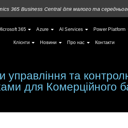
ics 365 Business Central для малого та середньог
Microsoft 365
Azure
AI Services
Power Platform
Клієнти
Новини
Про нас
Контакти
и управління та контрол
ками для Комерційного б