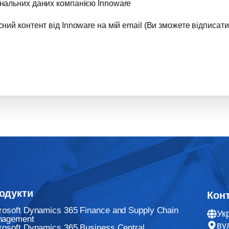
нальних даних компанією Innoware
ий контент від Innoware на мій email (Ви зможете відписати
одукти
Кон
rosoft Dynamics 365 Finance and Supply Chain
Ук
nagement
ву
rosoft Dynamics 365 Business Central