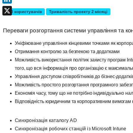
LinkedIn
600 користувачів
Тривалість проекту 2 місяці
X
Переваги розгортання системи управління та ко
Уніфіковане управління кінцевими точками як корпора
Отримання контролю за безпекою та додатками
Можливість використання політик захисту програм Intu
того, що вся інформація про організацію є максимал
Управління доступом співробітників до бізнес-додаткі
Можливість простого розгортання програмного забезп
Економія часу, тому що не потрібно індивідуально н
Відповідність юридичним та корпоративним вимогам 
Синхронізація каталогу AD
Синхронізація робочих станцій із Microsoft Intune