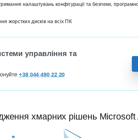
тримання налаштувань конфігурації та безпеки, програмн
я жорстких дисків на всіх ПК
истеми управління та
фонуйте
+38 044 490 22 20
адження хмарних рішень Microsoft