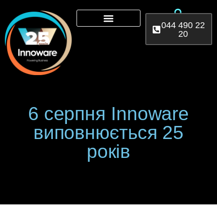
044 490 22
20
Microsoft 365
AI Services
Power Platform
6 серпня Іnnoware
виповнюється 25
років