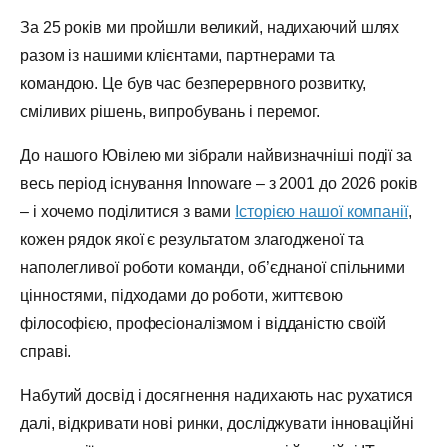
За 25 років ми пройшли великий, надихаючий шлях
разом із нашими клієнтами, партнерами та
командою. Це був час безперервного розвитку,
сміливих рішень, випробувань і перемог.
До нашого Ювілею ми зібрали найвизначніші події за
весь період існування Innoware – з 2001 до 2026 років
– і хочемо поділитися з вами
Історією нашої компанії
,
кожен рядок якої є результатом злагодженої та
наполегливої роботи команди, об’єднаної спільними
цінностями, підходами до роботи, життєвою
філософією, професіоналізмом і відданістю своїй
справі.
Набутий досвід і досягнення надихають нас рухатися
далі, відкривати нові ринки, досліджувати інноваційні