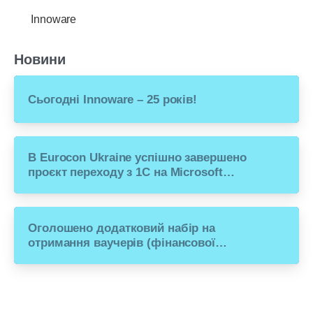
Innoware
Новини
Сьогодні Innoware – 25 років!
В Eurocon Ukraine успішно завершено
проєкт переходу з 1С на Microsoft
Dynamics 365 Business Central
Оголошено додатковий набір на
отримання ваучерів (фінансової
допомоги) для переходу малого
бізнесу з російського ПЗ на рішення
Microsoft Dynamics 365 Business
Central