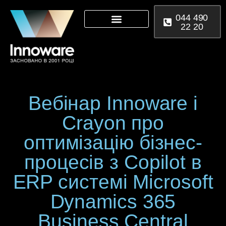
044 490
22 20
Microsoft 365
Power Platform
Вебінар Innoware і
Crayon про
оптимізацію бізнес-
процесів з Copilot в
ERP системі Microsoft
Dynamics 365
Business Central