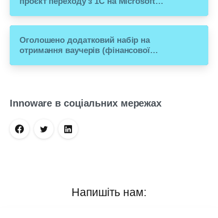
проєкт переходу з 1С на Microsoft
Dynamics 365 Business Central
Оголошено додатковий набір на
отримання ваучерів (фінансової
допомоги) для переходу малого
бізнесу з російського ПЗ на рішення
Microsoft Dynamics 365 Business
Central
Innoware в соціальних мережах
Напишіть нам: