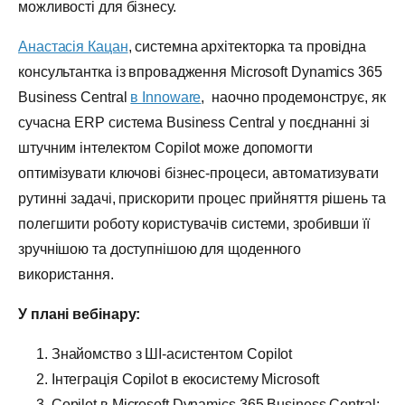
можливості для бізнесу.
Анастасія Кацан
, системна архітекторка та провідна
консультантка із впровадження Microsoft Dynamics 365
Business Central
в Innoware
, наочно продемонструє, як
сучасна ERP система Business Central у поєднанні зі
штучним інтелектом Copilot може допомогти
оптимізувати ключові бізнес-процеси, автоматизувати
рутинні задачі, прискорити процес прийняття рішень та
полегшити роботу користувачів системи, зробивши її
зручнішою та доступнішою для щоденного
використання.
У плані вебінару:
1. Знайомство з ШІ-асистентом Copilot
2. Інтеграція Copilot в екосистему Microsoft
3. Copilot в Microsoft Dynamics 365 Business Central: