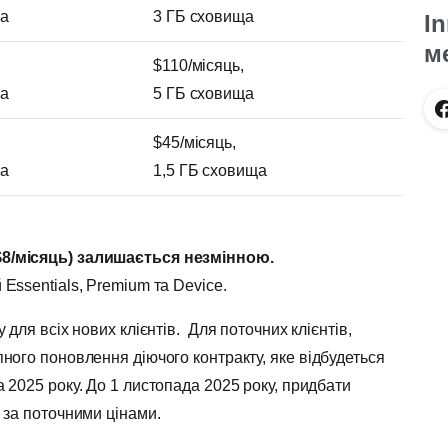
ща
3 ГБ сховища
I
м
$110/місяць,
ща
5 ГБ сховища
$45/місяць,
ща
1,5 ГБ сховища
$8/місяць) залишається незмінною.
Essentials, Premium та Device.
 для всіх нових клієнтів. Для поточних клієнтів,
пного поновлення діючого контракту, яке відбудеться
а
2025 року. До 1
листопада
2025 року, придбати
а за поточними цінами.