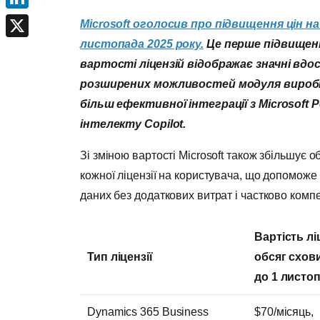
LinkedIn
Microsoft оголосив про підвищення цін на л
листопада 2025 року.
Це перше підвищенн
X
вартості ліцензій відображає значні вдо
розширених можливостей модуля виробни
більш ефективної інтеграції з Microsoft
P
інтелекту
Copilot.
Зі зміною вартості Microsoft також збільшує
кожної ліцензії на користувача, що допоможе
даних без додаткових витрат і частково комп
Вартість ліц
Тип ліцензії
обсяг схов
до 1
листо
Dynamics 365 Business
$70/місяць,