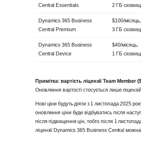
Central Essentials
2 ГБ схови
Dynamics 365 Business
$100/місяць,
Central Premium
3 ГБ схови
Dynamics 365 Business
$40/місяць,
Central Device
1 ГБ схови
Примітка: вартість ліцензії
Team
Member (
Оновлення вартості стосується лише ліцензій 
Нові ціни будуть діяти з 1
листопада
2025 року
оновлення ціни буде відбуватись після насту
після підвищення цін, тобто після 1
листопад
ліцензії Dynamics 365 Business Central можн