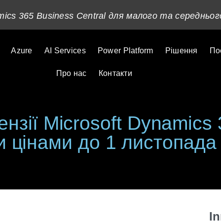
ics 365 Business Central для малого та середньог
Azure
AI Services
Power Platform
Рішення
По
Про нас
Контакти
ензії Microsoft Dynamics 
 цінами до 1 листопада
I