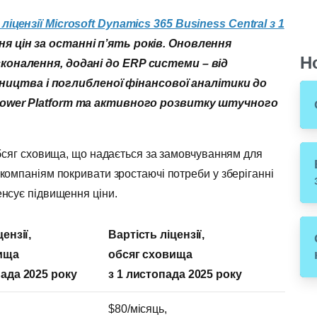
іцензії Microsoft Dynamics 365 Business Central з 1
я цін за останні п’ять років. Оновлення
Н
сконалення, додані до
ERP системи – від
цтва і поглибленої фінансової аналітики до
ower
Platform та активного розвитку штучного
 обсяг сховища, що надається за замовчуванням для
 компаніям покривати зростаючі потреби у зберіганні
енсує підвищення ціни.
ензії,
Вартість ліцензії,
ища
обсяг сховища
пада
2025 року
з 1
листопада
2025 року
$80/місяць,