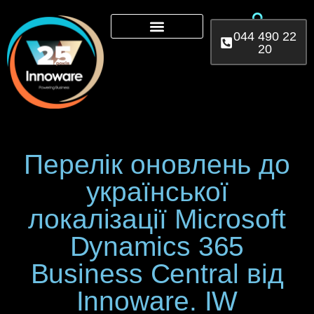
044 490 22
20
Microsoft 365
AI Services
Power Platform
Перелік оновлень до
української
локалізації Microsoft
Dynamics 365
Business Central від
Іnnoware. IW