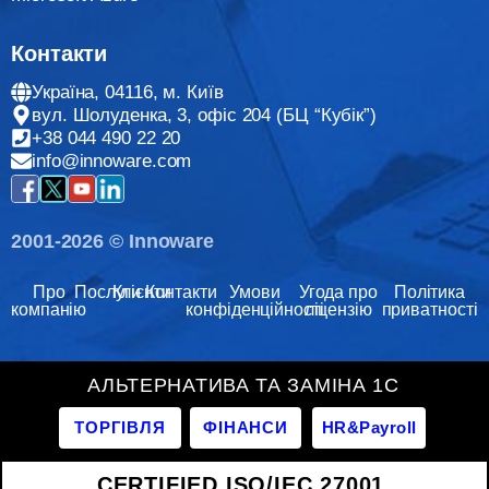
Контакти
Україна, 04116, м. Київ
вул. Шолуденка, 3, офіс 204 (БЦ “Кубік”)
+38 044 490 22 20
info@innoware.com
2001-2026 © Innoware
Про
Послуги
Клієнти
Контакти
Умови
Угода про
Політика
компанію
конфіденційності
ліцензію
приватності
АЛЬТЕРНАТИВА ТА ЗАМІНА 1С
ТОРГІВЛЯ
ФІНАНСИ
HR&Payroll
CERTIFIED ISO/IEC 27001