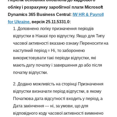
обліку і розрахунку заробітної плати Microsoft
Dynamics 365 Business Central:
IW HR & Payroll
for Ukraine
, версія 25.11.5331.0:
1. Доповнено логіку призначення періодів
відпустки в Наказі про відпустку. Якщо для Типу
часової активності вказано ознаку Переносити на
наступний період = Ні, то заборонено
використовувати такі періоди відпустки, які
мають дату початку і завершення до або після
початку відпустки.
2. Додано можливість на сторінці Призначення
відпустки визначати період відпустки, в якому
Початкова дата відсутності входить у період, а
Дата закінчення — ні, за умови, що для
відповідного коду часової активності вимкнено