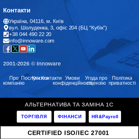
Контакти
Україна, 04116, м. Київ
вул. Шолуденка, 3, офіс 204 (БЦ “Кубік”)
+38 044 490 22 20
info@innoware.com
2001-2026 © Innoware
Про
Послуги
Клієнти
Контакти
Умови
Угода про
Політика
компанію
конфіденційності
ліцензію
приватності
АЛЬТЕРНАТИВА ТА ЗАМІНА 1С
ТОРГІВЛЯ
ФІНАНСИ
HR&Payroll
CERTIFIED ISO/IEC 27001