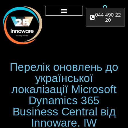
044 490 22
20
Microsoft 365
AI Services
Power Platform
Перелік оновлень до
української
локалізації Microsoft
Dynamics 365
Business Central від
Іnnoware. IW