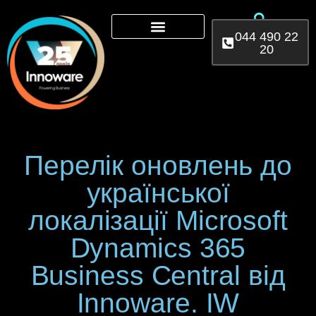
044 490 22
20
Microsoft 365
AI Services
Power Platform
Перелік оновлень до
української
локалізації Microsoft
Dynamics 365
Business Central від
Іnnoware. IW