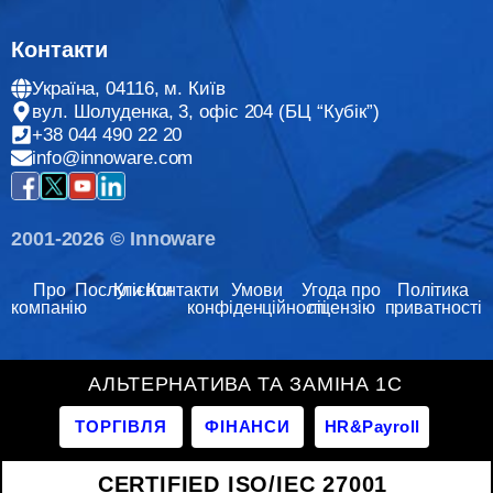
Контакти
Україна, 04116, м. Київ
вул. Шолуденка, 3, офіс 204 (БЦ “Кубік”)
+38 044 490 22 20
info@innoware.com
2001-2026 © Innoware
Про
Послуги
Клієнти
Контакти
Умови
Угода про
Політика
компанію
конфіденційності
ліцензію
приватності
АЛЬТЕРНАТИВА ТА ЗАМІНА 1С
ТОРГІВЛЯ
ФІНАНСИ
HR&Payroll
CERTIFIED ISO/IEC 27001