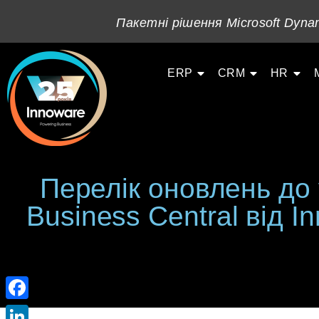
Пакетні рішення Microsoft Dynam
ERP
CRM
HR
Перелік оновлень до у
Business Central від І
Facebook