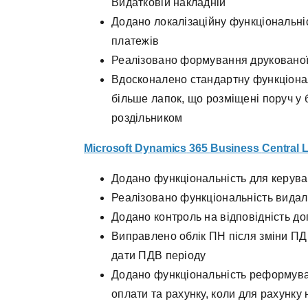
Видатковій накладній
Додано локалізаційну функціональні
платежів
Реалізовано формування друкованої 
Вдосконалено стандартну функціональ
більше лапок, що розміщені поруч у 
роздільником
Microsoft Dynamics
365
Business
Central
L
Додано функціональність для керува
Реалізовано функціональність вида
Додано контроль на відповідність до
Виправлено облік ПН після зміни ПДВ
дати ПДВ періоду
Додано функціональність реформува
оплати та рахунку, коли для рахунку