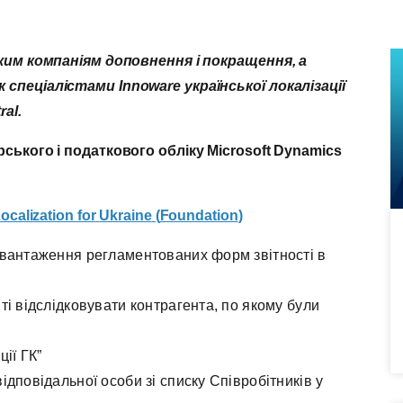
ким компаніям доповнення і покращення, а
пеціалістами Innoware української локалізації
ral
.
ського і податкового обліку
Microsoft
Dynamics
ocalization
for
Ukraine
(
Foundation
)
ивантаження регламентованих форм звітності в
і відслідковувати контрагента, по якому були
ії ГК”
дповідальної особи зі списку Співробітників у