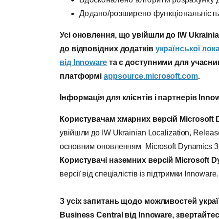
Додано/розширено функціональність 
Усі оновлення, що увійшли до IW Ukrainian
до відповідних додатків
української лока
від
Innoware
та є доступними для учасни
платформі
appsource
.
microsoft
.
com
.
Інформація для клієнтів і партнерів Inno
Користувачам хмарних версій Microsoft D
увійшли до IW Ukrainian Localization, Relea
основним оновленням Microsoft Dynamics 36
Користувачі наземних версій Microsoft
D
версії від спеціалістів із підтримки Innoware.
З усіх запитань щодо можливостей
украї
Business Central від Innoware, звертайтес