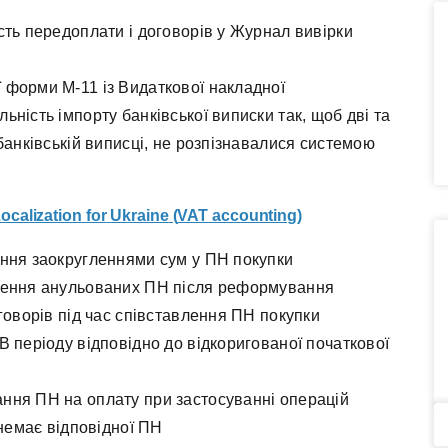
сть передоплати і договорів у Журнал вивірки
форми М-11 із Видаткової накладної
ність імпорту банківської виписки так, щоб дві та
банківській виписці, не розпізнавалися системою
ocalization
for
Ukraine
(
VAT
accounting
)
ння заокругленнями сум у ПН покупки
лення анульованих ПН після реформування
говорів під час співставлення ПН покупки
 періоду відповідно до відкоригованої початкової
ння ПН на оплату при застосуванні операцій
 немає відповідної ПН