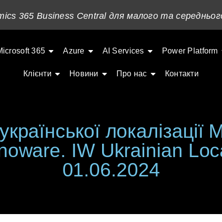
ics 365 Business Central для малого та середньог
Microsoft 365
Azure
AI Services
Power Platform
Клієнти
Новини
Про нас
Контакти
країнської локалізації 
nnoware. IW Ukrainian Loca
01.06.2024