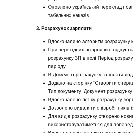
Оновлено український переклад пові
табельних наказів
3. Розрахунок зарплати
Вдосконалено алгоритм розрахунку к
При перехідних лікарняних, відпустк
розрахунку ЗП в полі Період розрах
періоду
В Документ розрахунку зарплати до
Додано на сторінку “Створити операц
Тип документу: Документ розрахунку
Вдосконалено логіку розрахунку борг
Дозволено видаляти співробітників 
Для видів розрахунку створено нови
використовуватиметься для поперед
Вдосконалено алгоритм розрахунку д