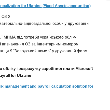
ocalization
for
Ukraine
(
Fixed
Assets
accounting
)
 ОЗ-2
атеріально-відповідальної особи у друкованій
ії МНМА під потреби українського обліку
 і визначення ОЗ за інвентарним номером
пця 9 “Заводський номер” у друкованій формі
 обліку і розрахунку заробітної плати Microsoft
yroll for Ukraine
HR
management
and
payroll
calculation
solution
for