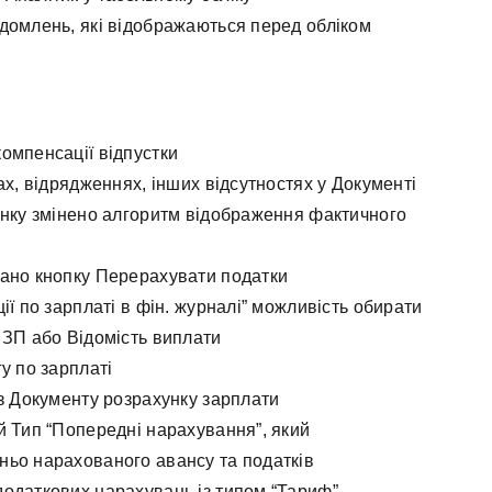
домлень, які відображаються перед обліком
омпенсації відпустки
ах, відрядженнях, інших відсутностях у Документі
унку змінено алгоритм відображення фактичного
дано кнопку Перерахувати податки
ії по зарплаті в фін. журналі” можливість обирати
 ЗП або Відомість виплати
у по зарплаті
із Документу розрахунку зарплати
й Тип “Попередні нарахування”, який
ньо нарахованого авансу та податків
одаткових нарахувань із типом “Тариф”