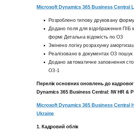
Microsoft Dynamics
365
Business
Central
L
Розроблено типову друковану форму
Додано поля для відображення ПІБ м
формі Детальна відомість по ОЗ
Змінено логіку розрахунку амортизац
Реалізовано в документах ОЗ пошук
Додано автоматичне заповнення стов
ОЗ-1
Перелік основних оновлень до
кадрового
Dynamics 365 Business Central: IW HR & Pa
Microsoft
Dynamics
365
Business
Central
Ukraine
1
. Кадровий облік