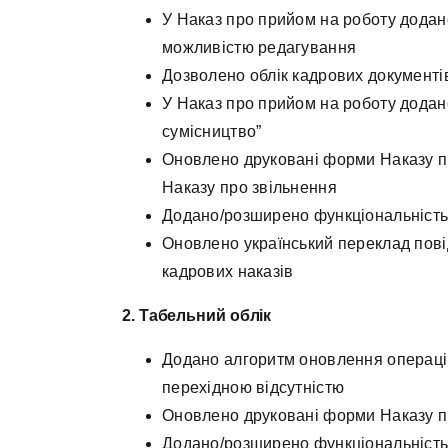
У Наказ про прийом на роботу додан
можливістю редагування
Дозволено облік кадрових документі
У Наказ про прийом на роботу додан
сумісництво”
Оновлено друковані форми Наказу п
Наказу про звільнення
Додано/розширено функціональність 
Оновлено український переклад пові
кадрових наказів
2. Табельний облік
Додано алгоритм оновлення операцій
перехідною відсутністю
Оновлено друковані форми Наказу пр
Додано/розширено функціональність 