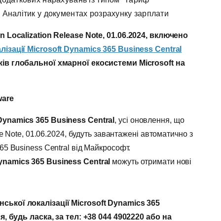
Аналітик у документах розрахунку зарплати
 Localization Release Note, 01.06.2024, включено
лізації
Microsoft
Dynamics
365
Business
Central
ків глобальної хмарної екосистеми
Microsoft
на
ware
ynamics 365 Business Central
, усі оновлення, що
se Note, 01.06.2024, будуть завантажені автоматично з
5 Business Central від Майкрософт.
ynamics 365 Business Central
можуть отримати нові
нської локалізації
Microsoft Dynamics 365
я, будь ласка, за тел: +38 044 4902220 або на