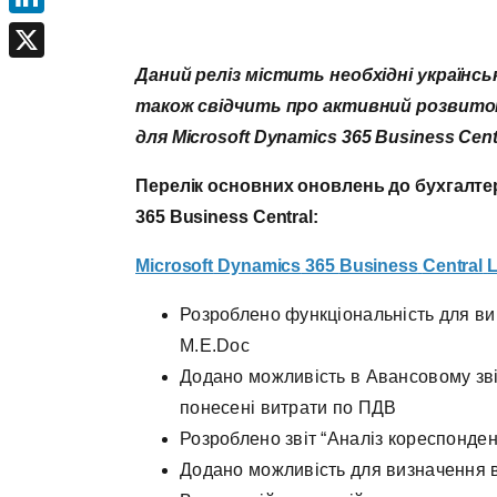
LinkedIn
X
Даний реліз містить необхідні українсь
також свідчить про активний розвиток с
для
Microsoft
Dynamics
365
Business
Cent
Перелік основних оновлень до бухгалтер
365
Business
Central
:
Microsoft
Dynamics
365
Business
Central
L
Розроблено функціональність для в
M.E.Doc
Додано можливість в Авансовому звіт
понесені витрати по ПДВ
Розроблено звіт “Аналіз кореспонденц
Додано можливість для визначення ві