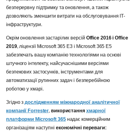
безперервну підтримку та оновлення, а також
дозволяють зменшити витрати на обслуговування IT-
інфраструктури.
Окрім оновлення застарілих версій
Office 2016 і
Office
2019
, ліцензії Microsoft 365 E3 і Microsoft 365 E5
забезпечать вашу компанію технологіями на основі
штучного інтелекту, найсучаснішими версіями
безпекових застосунків, інструментами для
автоматизації рутинних задач і безперебійною
роботою у хмарі.
Згідно з
дослідженням міжнародної аналітичної
компанії
Forrester
,
використання
хмарної
платформи
Microsoft 365
надає комерційним
організаціям наступні
економічні переваги: