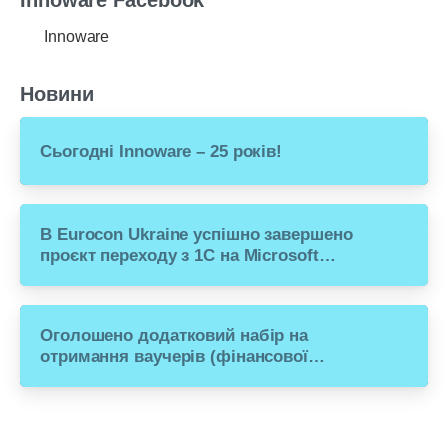
Innoware Facebook
Innoware
Новини
Сьогодні Innoware – 25 років!
В Eurocon Ukraine успішно завершено
проєкт переходу з 1С на Microsoft
Dynamics 365 Business Central
Оголошено додатковий набір на
отримання ваучерів (фінансової
допомоги) для переходу малого
бізнесу з російського ПЗ на рішення
Microsoft Dynamics 365 Business
Central