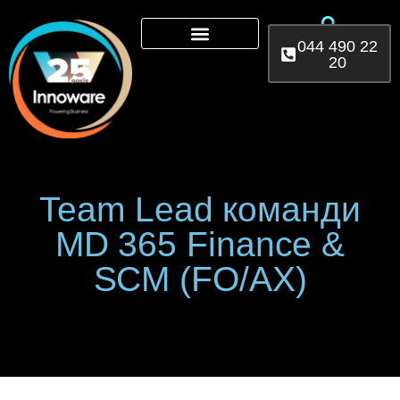
044 490 22
20
Microsoft 365
AI Services
Power Platform
Team Lead команди
MD 365 Finance &
SCM (FO/AX)