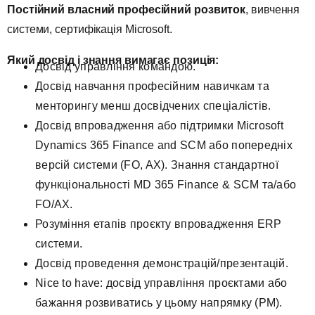
Постійний власний професійний розвиток
, вивчення
системи, сертифікація Microsoft.
Який досвід і знання вимагає позиція:
Досвід управління командою.
Досвід навчання професійним навичкам та
менторингу менш досвідчених спеціалістів.
Досвід впровадження або підтримки Microsoft
Dynamics 365 Finance and SCM або попередніх
версій системи (FO, AX). Знання стандартної
функціональності MD 365 Finance & SCM та/або
FO/AX.
Розуміння етапів проєкту впровадження ERP
системи.
Досвід проведення демонстрацій/презентацій.
Nice to have: досвід управління проєктами або
бажання розвиватись у цьому напрямку (PM).