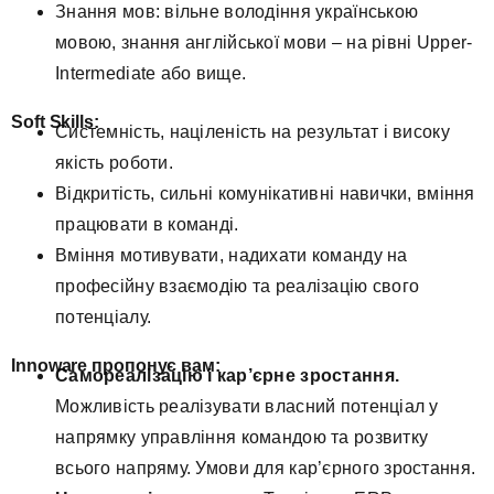
Знання мов: вільне володіння українською
мовою, знання англійської мови – на рівні Upper-
Intermediate або вище.
Soft Skills:
Системність, націленість на результат і високу
якість роботи.
Відкритість, сильні комунікативні навички, вміння
працювати в команді.
Вміння мотивувати, надихати команду на
професійну взаємодію та реалізацію свого
потенціалу.
Innoware
пропонує вам:
Самореалізацію і кар’єрне зростання.
Можливість реалізувати власний потенціал у
напрямку управління командою та розвитку
всього напряму. Умови для кар’єрного зростання.