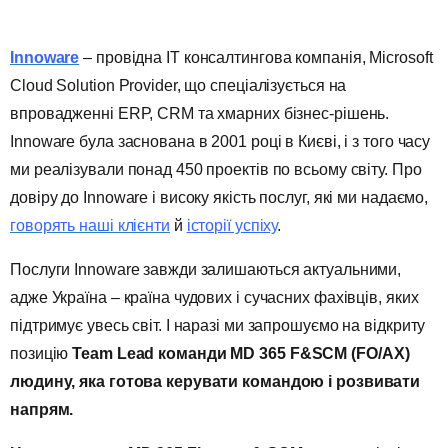
Innoware
– провідна ІТ консалтингова компанія, Microsoft
Cloud Solution Provider, що спеціалізується на
впровадженні ERP, CRM та хмарних бізнес-рішень.
Innoware була заснована в 2001 році в Києві, і з того часу
ми реалізували понад 450 проектів по всьому світу. Про
довіру до Innoware і високу якість послуг, які ми надаємо,
говорять наші клієнти
й
історії успіху
.
Послуги Innoware завжди залишаються актуальними,
адже Україна – країна чудових і сучасних фахівців, яких
підтримує увесь світ. І наразі ми запрошуємо на відкриту
позицію
Team
Lead
команди
MD 365
F
&
SCM (FO/AX)
людину, яка готова керувати командою і розвивати
напрям.