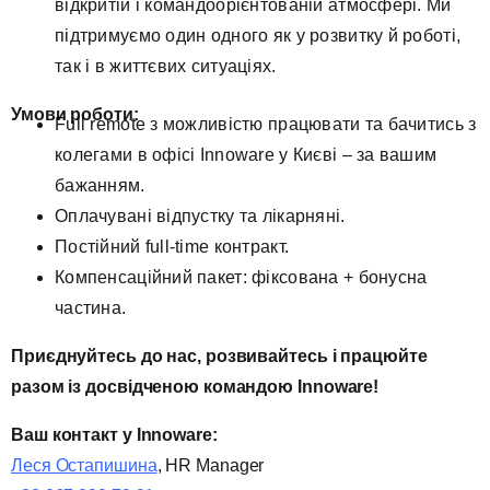
відкритій і командоорієнтованій атмосфері. Ми
підтримуємо один одного як у розвитку й роботі,
так і в життєвих ситуаціях.
Умови роботи:
Full remote з можливістю працювати та бачитись з
колегами в офісі Innoware у Києві – за вашим
бажанням.
Оплачувані відпустку та лікарняні.
Постійний full-time контракт.
Компенсаційний пакет: фіксована + бонусна
частина.
Приєднуйтесь до нас, розвивайтесь і працюйте
разом із досвідченою командою
Innoware
!
Ваш контакт у
Innoware
:
Леся Остапишина
, HR Manager