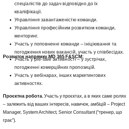
спеціалістів до задач відповідно до їх
кваліфікації.
Управління завантаженістю команди.
Управління професійним розвитком команди,
менторинг.
Участь у поповненні команди – ініціювання та
погодження нових вакансій, участь у співбесідах.
Розвиток напрямку MD 365 F&SCM:
Участь у pre-sale активності – у зустрічах,
погодженні комерційних пропозицій.
Участь у вебінарах, інших маркетингових
активностях.
Проєктна робота.
Участь у проєктах, а в яких саме ролях
– залежить від ваших інтересів, навичок, амбіцій – Project
Manager, System Architect, Senior Consultant (“тренер, що
грає”).