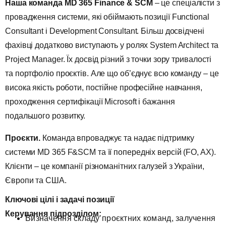
Наша команда
MD 365
Finance
&
SCM
– це спеціалісти з
провадження системи, які обіймають позиції Functional
Consultant і Development Consultant. Більш досвідчені
фахівці додатково виступають у ролях System Architect та
Project Manager. Їх досвід різний з точки зору тривалості
та портфоліо проєктів. Але що об’єднує всю команду – це
висока якість роботи, постійне професійне навчання,
проходження сертифікації Microsoft і бажання
подальшого розвитку.
Проєкти.
Команда впроваджує та надає підтримку
системи MD 365 F&SCM та її попередніх версій (FO, AX).
Клієнти – це компанії різноманітних галузей з України,
Європи та США.
Ключові цілі і задачі позиції
Керування підрозділом:
Визначення складу проєктних команд, залучення