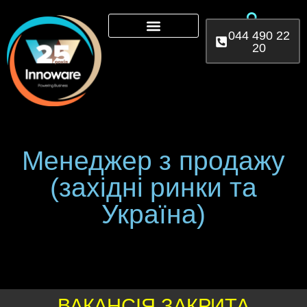
044 490 22
20
Microsoft 365
AI Services
Power Platform
Менеджер з продажу
(західні ринки та
Україна)
ВАКАНСІЯ ЗАКРИТА