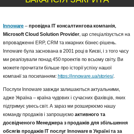
Innoware
–
провідна ІТ консалтингова компанія,
Microsoft
Cloud
Solution
Provider
, що спеціалізується на
впровадженні ERP, CRM та хмарних бізнес-рішень.
Innoware була заснована в 2001 році в Києві, і з того часу
ми реалізували понад 450 проектів по всьому світу. Ви
можете прочитати більше про історії успіху нашої
компанії за посиланням:
https://innoware.ua/stories/
.
Послуги Innoware завжди залишаються актуальними,
адже Україна – країна чудових і сучасних фахівців, яких
підтримує увесь світ. А зараз ми розширюємо нашу
команду продажів і запрошуємо
активного та
досвідченого Менеджера з продажів для збільшення
обсягів продажів IT послуг Innoware в Україні та за