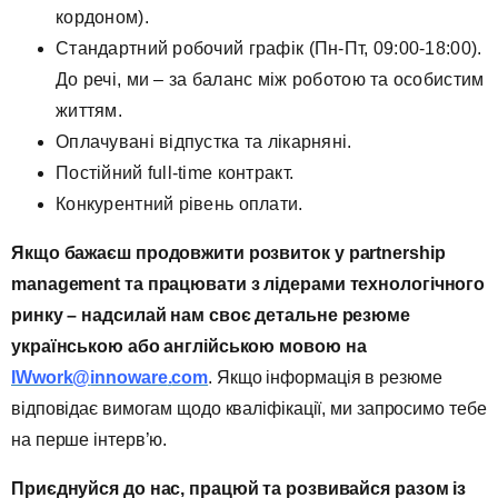
кордоном).
Стандартний робочий графік (Пн-Пт, 09:00-18:00).
До речі, ми – за баланс між роботою та особистим
життям.
Оплачувані відпустка та лікарняні.
Постійний full-time контракт.
Конкурентний рівень оплати.
Якщо бажаєш продовжити розвиток у
partnership
management
та працювати з лідерами технологічного
ринку – надсилай нам своє
детальне резюме
українською або англійською мовою
на
IWwork
@
innoware
.
com
. Якщо інформація в резюме
відповідає вимогам щодо кваліфікації, ми запросимо тебе
на перше інтерв’ю.
Приєднуйся до нас, працюй та розвивайся разом із