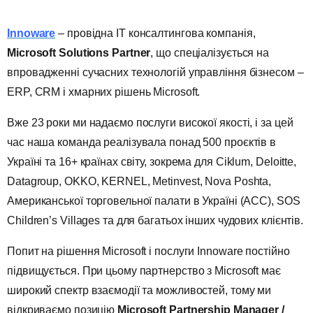
Innoware
– провідна ІТ консалтингова компанія,
Microsoft
Solution
s
Partner
, що спеціалізується на
впровадженні сучасних технологій управління бізнесом –
ERP, CRM і хмарних рішень Microsoft.
Вже 23 роки ми надаємо послуги високої якості, і за цей
час наша команда реалізувала понад 500 проєктів в
Україні та 16+ країнах світу, зокрема для Ciklum, Deloitte,
Datagroup, OKKO, KERNEL, Metinvest, Nova Poshta,
Американської торговельної палати в Україні (ACC), SOS
Children’s Villages та для багатьох інших чудових клієнтів.
Попит на рішення Microsoft і послуги Innoware постійно
підвищується. При цьому партнерство з Microsoft має
широкий спектр взаємодії та можливостей, тому ми
відкриваємо позицію
Microsoft Partnership Manager /