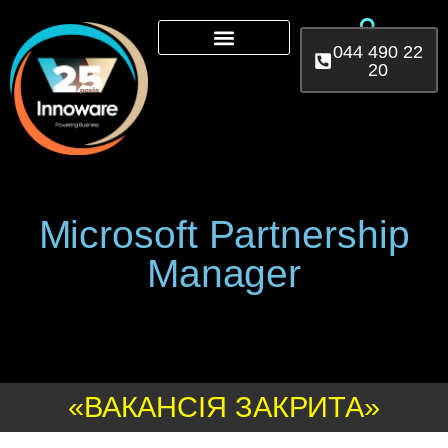
044 490 22
20
Microsoft 365
AI Services
Power Platform
Microsoft Partnership
Manager
«ВАКАНСІЯ ЗАКРИТА»