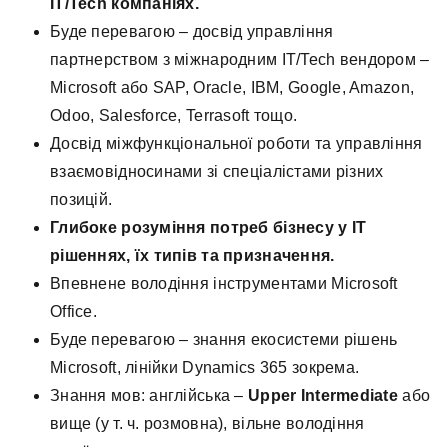
ІТ/
Tech
компаніях.
Буде перевагою – досвід управління
партнерством з міжнародним ІТ/Tech вендором –
Microsoft або SAP, Oracle, IBM, Google, Amazon,
Odoo, Salesforce, Terrasoft тощо.
Досвід міжфункціональної роботи та управління
взаємовідносинами зі спеціалістами різних
позицій.
Глибоке розуміння потреб бізнесу у ІТ
рішеннях, їх типів та призначення.
Впевнене володіння інструментами Microsoft
Office.
Буде перевагою – знання екосистеми рішень
Microsoft, лінійки Dynamics 365 зокрема.
Знання мов: англійська –
Upper
Intermediate
або
вище (у т. ч. розмовна), вільне володіння