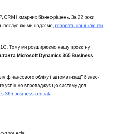
P, CRM і хмарних бізнес-рішень. За 22 роки
ь послуг, які ми надаємо,
говорять наші клієнти
від 1С. Тому ми розширюємо нашу проєктну
ьтанта
Microsoft
Dynamics
365
Business
я фінансового обліку і автоматизації бізнес-
ware успішно впроваджує цю систему для
cs-365-business-central/
.
ес-процесів.