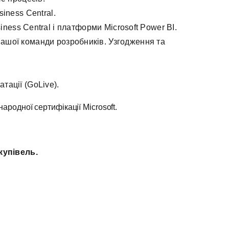
iness Central.
ness Central і платформи Microsoft Power
BI.
нашої команди розробників. Узгодження та
тації (GoLive).
ародної сертифікації Microsoft.
купівель.