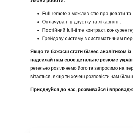
Умови роботи:
Full remote з можливістю працювати та 
Оплачувані відпустку та лікарняні.
Постійний full-time контракт, конкурент
Грейдову систему з систематичним пере
Якщо ти бажаєш стати бізнес-аналітиком і
надсилай нам своє
детальне резюме украї
ретельно розглянемо його та запросимо на пер
вітається, якщо ти хочеш розповісти нам більш
Приєднуйся до нас, розвивайся і впровадж