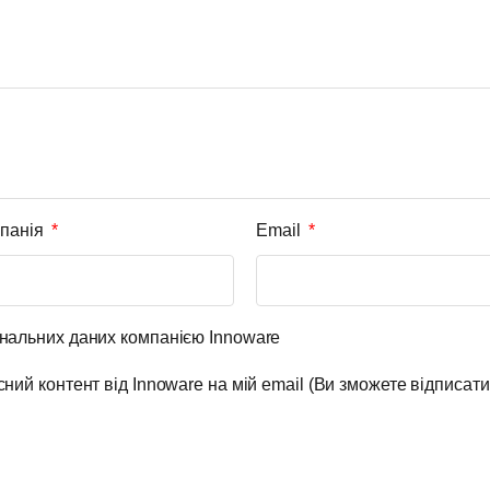
панія
Email
нальних даних компанією Innoware
ий контент від Innoware на мій email (Ви зможете відписати