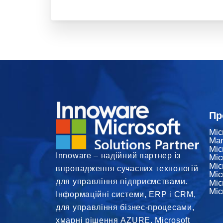
Пр
Mic
Ma
Mic
Innoware – надійний партнер із
Mic
Мic
впровадження сучасних технологій
Mic
для управління підприємствами.
Mic
Mic
Інформаційні системи, ERP і CRM,
для управління бізнес-процесами,
хмарні рішення AZURE. Microsoft