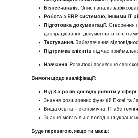
Бізнес-аналіз.
Опис і аналіз зафіксован
Робота з
ERP
системою, іншими ІТ 
Підготовка документації.
Створення п
доопрацювання документів із клієнтами
Тестування.
Забезпечення відповіднос
Підтримка клієнтів
під час приймальног
Навчання
. Розвиток і посилення своїх к
Вимоги щодо кваліфікації:
Від 3-х років досвіду роботи у сфер
Знання розширених функцій Excel та / 
Вища освіта – економічна, ІТ або техніч
Знання мов: вільне володіння українськ
Буде перевагою, якщо ти маєш: