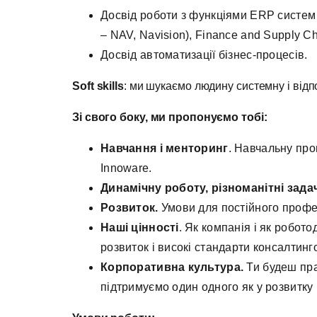
Досвід роботи з функціями ERP систем у
– NAV, Navision), Finance and Supply C
Досвід автоматизації бізнес-процесів.
Soft skills
: ми шукаємо людину системну і відпо
Зі свого боку, ми пропонуємо тобі:
Навчання і менторинг
. Навчальну про
Innoware.
Динамічну роботу, різноманітні задач
Розвиток.
Умови для постійного профес
Наші цінності
. Як компанія і як робото
розвиток і високі стандарти консалтинго
Корпоративна культура.
Ти будеш пра
підтримуємо один одного як у розвитку й