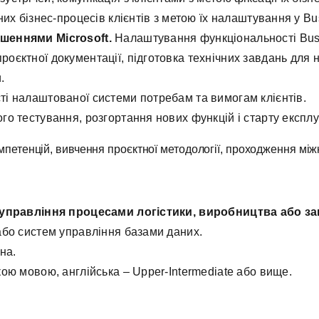
их бізнес-процесів клієнтів з метою їх налаштування у Bus
рішеннями
Microsoft
.
Налаштування функціональності Busi
роєктної документації, підготовка технічних завдань для 
.
ті налаштованої системи потребам та вимогам клієнтів.
о тестування, розгортання нових функцій і старту експлуа
омпетенцій, вивчення проєктної методології, проходження міжн
і управління процесами логістики, виробництва або за
або систем управління базами даних.
на.
ою мовою, англійська – Upper-Intermediate або вище.