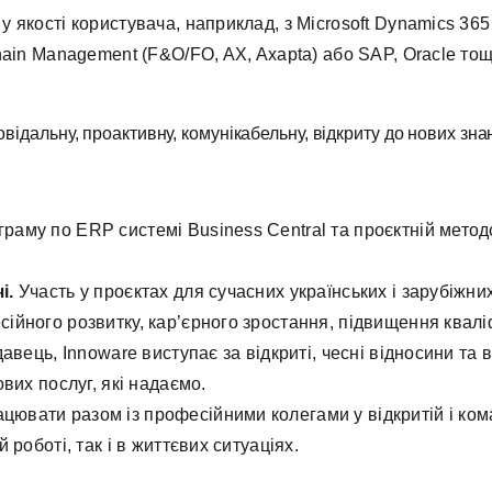
 якості користувача, наприклад, з Microsoft Dynamics 365
hain Management (F&O/FO, AX, Axapta) або SAP, Oracle тощ
відальну, проактивну, комунікабельну, відкриту до нових знан
граму по ERP системі Business Central та проєктній метод
і.
Участь у проєктах для сучасних українських і зарубіжних
ійного розвитку, кар’єрного зростання, підвищення квалі
давець, Innoware виступає за відкриті, чесні відносини та
вих послуг, які надаємо.
цювати разом із професійними колегами у відкритій і ко
 роботі, так і в життєвих ситуаціях.