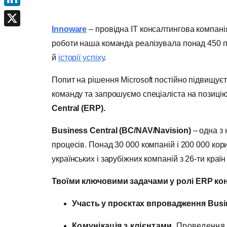
LinkedIn
Innoware
– провідна ІТ консалтингова компанія
X
роботи наша команда реалізувала понад 450 про
й
історії успіху
.
Попит на рішення Microsoft постійно підвищує
команду та запрошуємо спеціаліста на позиці
Central (ERP)
.
Business Central (BC/NAV/Navision
)
– одна з
процесів. Понад 30 000 компаній і 200 000 ко
українських і зарубіжних компаній з 26-ти країн
Твоїми ключовими задачами у ролі
ERP
ко
Участь у проєктах впровадження
Busi
Комунікація з клієнтами.
Проведення зу