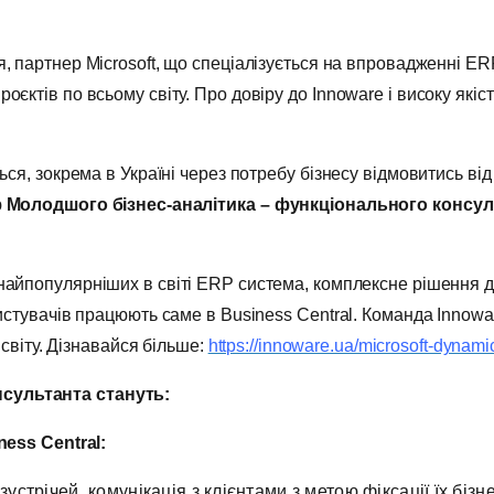
, партнер Microsoft, що спеціалізується на впровадженні ER
єктів по всьому світу. Про довіру до Innoware і високу якіст
ться, зокрема в Україні через потребу бізнесу відмовитись 
ю
Молодшого бізнес-аналітика
– функціонального
консул
 найпопулярніших в світі ERP система, комплексне рішення дл
ристувачів працюють саме в Business Central. Команда Inno
 світу. Дізнавайся більше:
https://innoware.ua/microsoft-dynami
нсультанта стануть:
ness Central
:
стрічей, комунікація з клієнтами з метою фіксації їх бізн