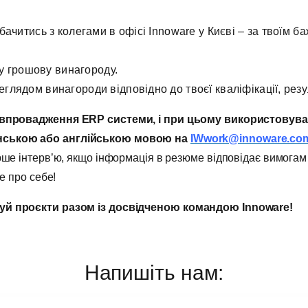
бачитись з колегами в офісі Innoware у Києві – за твоїм б
ну грошову винагороду.
глядом винагороди відповідно до твоєї кваліфікації, резу
з впровадження
ERP
системи, і при цьому використовуват
нською або англійською мовою
на
IWwork@innoware.co
ше інтерв’ю, якщо інформація в резюме відповідає вимогам 
е про себе!
уй проєкти разом із досвідченою командою Innoware!
Напишіть нам: