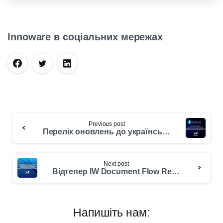
з російського ПЗ на рішення Microsoft
Dynamics 365 Business Central
Innoware в соціальних мережах
Previous post
Перелік оновлень до української локалізації Microsoft Dynamics 365 Business Central від Іnnoware. IW Ukrainian Localization, Release Note, 01.06.2024
Next post
Відтепер IW Document Flow Recognizer: AI Service має назву IW Paper2Data.AI та пропонує більше можливостей для автоматизації обробки великих обсягів паперової інформації
Напишіть нам: