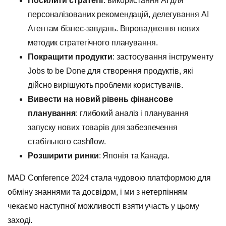
Посилити стратегії
: використання AI для
персоналізованих рекомендацій, делегування АІ
Агентам бізнес-завдань. Впровадження нових
методик стратегічного планування.
Покращити продукти
: застосування інструменту
Jobs to be Done для створення продуктів, які
дійсно вирішують проблеми користувачів.
Вивести на новий рівень фінансове
планування
: глибокий аналіз і планування
запуску нових товарів для забезпечення
стабільного cashflow.
Розширити ринки
: Японія та Канада.
MAD Conference 2024 стала чудовою платформою для
обміну знаннями та досвідом, і ми з нетерпінням
чекаємо наступної можливості взяти участь у цьому
заході.