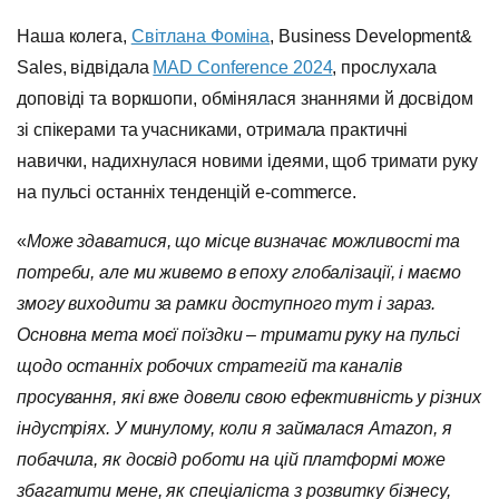
Наша колега,
Світлана Фоміна
, Business Development&
Sales, відвідала
MAD Conference 2024
, прослухала
доповіді та воркшопи, обмінялася знаннями й досвідом
зі спікерами та учасниками, отримала практичні
навички, надихнулася новими ідеями, щоб тримати руку
на пульсі останніх тенденцій е-соmmerce.
«
Може здаватися, що місце визначає можливості та
потреби, але ми живемо в епоху глобалізації, і маємо
змогу виходити за рамки доступного тут і зараз.
Основна мета моєї поїздки – тримати руку на пульсі
щодо останніх робочих стратегій та каналів
просування, які вже довели свою ефективність у різних
індустріях. У минулому, коли я займалася Amazon, я
побачила, як досвід роботи на цій платформі може
збагатити мене, як спеціаліста з розвитку бізнесу,