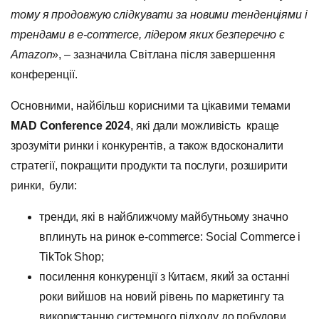
тому я продовжую слідкувати за новими тенденціями і
трендами в е-соmmerce, лідером яких безперечно є
Amazon
»,
–
зазначила Світлана після завершення
конференції.
Основними, найбільш корисними та цікавими темами
MAD Conference 2024
, які дали можливість краще
зрозуміти ринки і конкурентів, а також вдосконалити
стратегії, покращити продукти та послуги, розширити
ринки, були:
тренди, які в найближчому майбутньому значно
вплинуть на ринок e-commerce: Social Commerce і
TikTok Shop;
посилення конкуренції з Китаєм, який за останні
роки вийшов на новий рівень по маркетингу та
використанню системного підходу до побудови