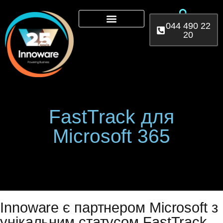
044 490 22
20
Microsoft 365
AI Services
Power Platform
FastTrack для
Microsoft 365
Innoware є партнером Microsoft з
унікальним статусом FastTrack