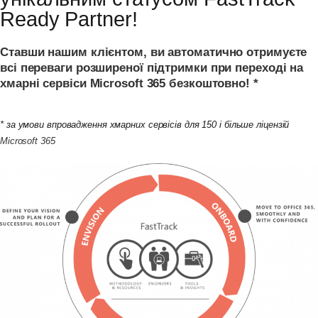
Ready Partner!
Cтавши
нашим
клієнтом,
ви
автоматично
отримуєте
всі
переваги
розширеної
підтримки
при
переході
на
хмарні
сервіси
Microsoft
365
безкоштовно!
*
* за умови впровадження хмарних сервісів для 150 і більше ліцензій
Microsoft 365