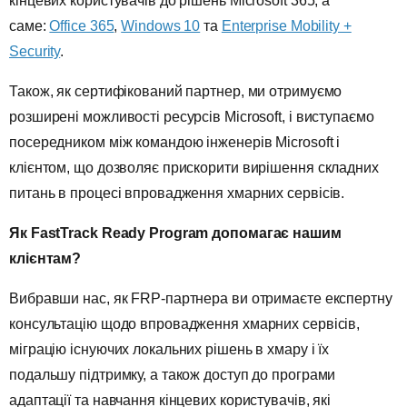
кінцевих користувачів до рішень Microsoft 365, а
саме:
Office 365
,
Windows 10
та
Enterprise Mobility +
Security
.
Також, як сертифікований партнер, ми отримуємо
розширені можливості ресурсів Microsoft, і виступаємо
посередником між командою інженерів Microsoft і
клієнтом, що дозволяє прискорити вирішення складних
питань в процесі впровадження хмарних сервісів.
Як FastTrack Ready Program допомагає нашим
клієнтам?
Вибравши нас, як FRP-партнера ви отримаєте експертну
консультацію щодо впровадження хмарних сервісів,
міграцію існуючих локальних рішень в хмару і їх
подальшу підтримку, а також доступ до програми
адаптації та навчання кінцевих користувачів, які