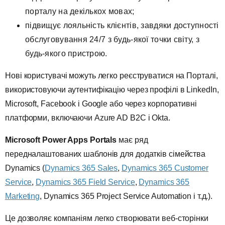
порталу на декількох мовах;
підвищує лояльність клієнтів, завдяки доступності
обслуговування 24/7 з будь-якої точки світу, з
будь-якого пристрою.
Нові користувачі можуть легко реєструватися на Порталі,
використовуючи аутентифікацію через профілі в LinkedIn,
Microsoft, Facebook і Google або через корпоративні
платформи, включаючи Azure AD B2C і Okta.
Microsoft Power Apps Portals
має ряд
передналаштованих шаблонів для додатків сімейства
Dynamics (
Dynamics 365 Sales
,
Dynamics 365 Customer
Service
,
Dynamics 365 Field Service
,
Dynamics 365
Marketing
, Dynamics 365 Project Service Automation і т.д.).
Це дозволяє компаніям легко створювати веб-сторінки