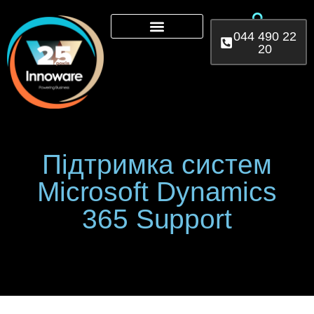
044 490 22
20
Microsoft 365
AI Services
Power Platform
Підтримка систем
Microsoft Dynamics
365 Support