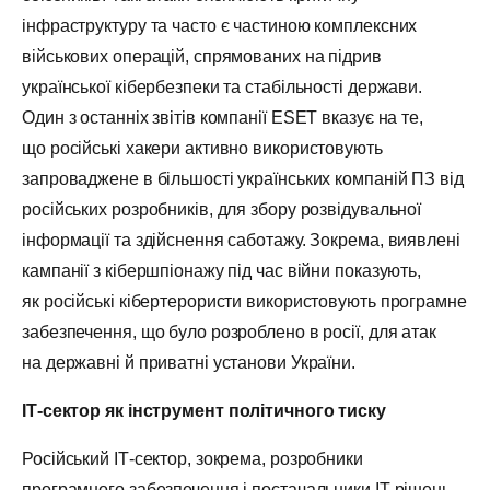
інфраструктуру та часто є частиною комплексних
військових операцій, спрямованих на підрив
української кібербезпеки та стабільності держави.
Один з останніх звітів компанії ESET вказує на те,
що російські хакери активно використовують
запроваджене в більшості українських компаній ПЗ від
російських розробників, для збору розвідувальної
інформації та здійснення саботажу. Зокрема, виявлені
кампанії з кібершпіонажу під час війни показують,
як російські кібертерористи використовують програмне
забезпечення, що було розроблено в росії, для атак
на державні й приватні установи України.
ІТ-сектор як
інструмент політичного тиску
Російський ІТ-сектор, зокрема, розробники
програмного забезпечення і постачальники IT-рішень,