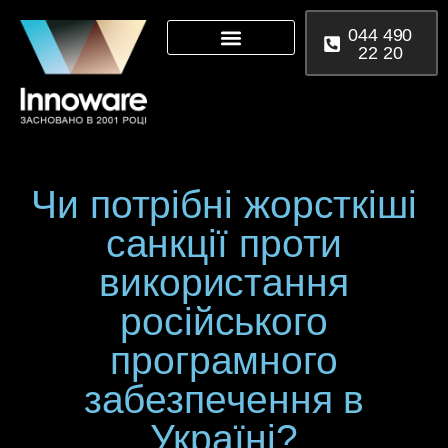
044 490
22 20
Microsoft 365
Power Platform
Чи потрібні жорсткіші
санкції проти
використання
російського
програмного
забезпечення в
Україні?