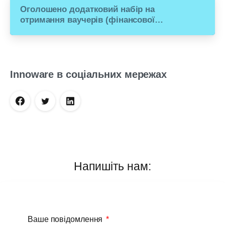
Оголошено додатковий набір на
отримання ваучерів (фінансової
допомоги) для переходу малого
бізнесу з російського ПЗ на рішення
Microsoft Dynamics 365 Business
Central
Innoware в соціальних мережах
Напишіть нам:
Ваше повідомлення