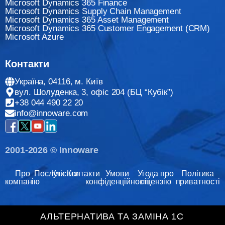
Microsoft Dynamics 365 Finance
Мicrosoft Dynamics Supply Chain Management
Microsoft Dynamics 365 Asset Management
Microsoft Dynamics 365 Customer Engagement (CRM)
Microsoft Azure
Контакти
Україна, 04116, м. Київ
вул. Шолуденка, 3, офіс 204 (БЦ “Кубік”)
+38 044 490 22 20
info@innoware.com
2001-2026 © Innoware
Про
Послуги
Клієнти
Контакти
Умови
Угода про
Політика
компанію
конфіденційності
ліцензію
приватності
АЛЬТЕРНАТИВА ТА ЗАМІНА 1С