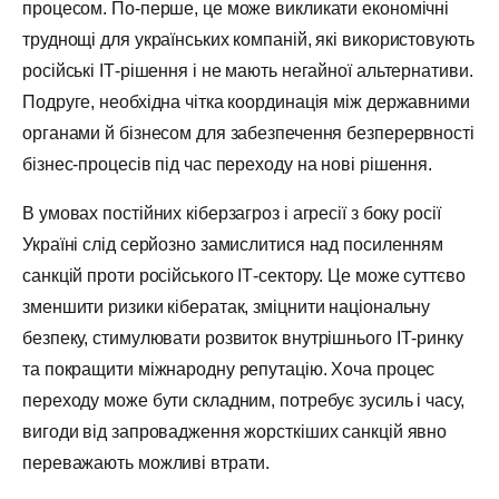
процесом. По-перше, це може викликати економічні
труднощі для українських компаній, які використовують
російські ІТ-рішення і не мають негайної альтернативи.
Подруге, необхідна чітка координація між державними
органами й бізнесом для забезпечення безперервності
бізнес-процесів під час переходу на нові рішення.
В умовах постійних кіберзагроз і агресії з боку росії
Україні слід серйозно замислитися над посиленням
санкцій проти російського ІТ-сектору. Це може суттєво
зменшити ризики кібератак, зміцнити національну
безпеку, стимулювати розвиток внутрішнього ІТ-ринку
та покращити міжнародну репутацію. Хоча процес
переходу може бути складним, потребує зусиль і часу,
вигоди від запровадження жорсткіших санкцій явно
переважають можливі втрати.