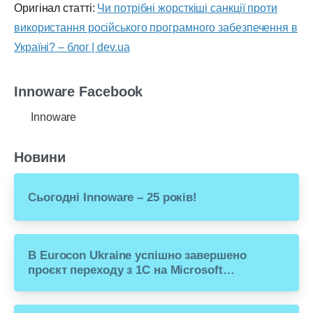
Оригінал статті:
Чи потрібні жорсткіші санкції проти
використання російського програмного забезпечення в
Україні? – блог | dev.ua
Innoware Facebook
Innoware
Новини
Сьогодні Innoware – 25 років!
В Eurocon Ukraine успішно завершено
проєкт переходу з 1С на Microsoft
Dynamics 365 Business Central